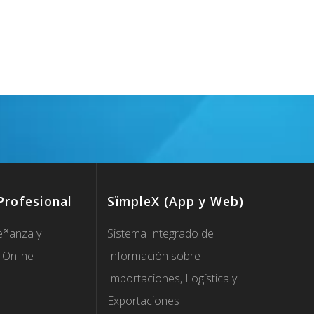
Profesional
SïmpleX (App y Web)
eñanza y
Sistema Integrado de
 Online
Información sobre
Importaciones, Logística y
Exportaciones