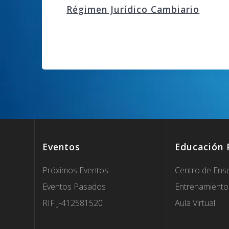
Régimen Jurídico Cambiario
Navegación
de
entradas
Eventos
Educación 
Próximos Eventos
Centro de Ens
Eventos Pasados
Entrenamiento
RIF J-412581520
Aula Virtual