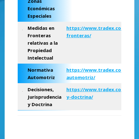
Zonas
Económicas
Especiales
Medidas en
https://www.tradex.com.ve/m
Fronteras
fronteras/
relativas a la
Propiedad
Intelectual
Normativa
https://www.tradex.com.ve/n
Automotriz
automotriz/
Decisiones,
https://www.tradex.com.ve/jur
Jurisprudencia
y-doctrina/
y Doctrina