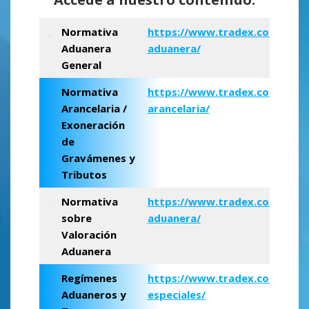
Normativa
https://www.tradex.com.ve/n
Aduanera
aduanera/
General
Normativa
https
://www.tradex.com.ve/n
Arancelaria /
arancelaria/
Exoneración
de
Gravámenes y
Tributos
Normativa
https://www.tradex.com.ve/va
sobre
aduanera/
Valoración
Aduanera
Regímenes
https://www.tradex.com.ve/r
Aduaneros y
especiales/